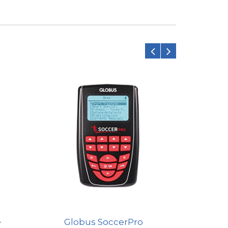
e
Globus SoccerPro
Glob