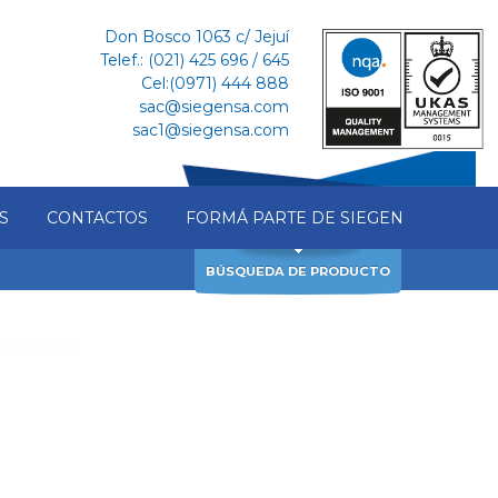
Don Bosco 1063 c/ Jejuí
Telef.: (021) 425 696 / 645
Cel:(0971) 444 888
sac@siegensa.com
sac1@siegensa.com
S
CONTACTOS
FORMÁ PARTE DE SIEGEN
BÚSQUEDA DE PRODUCTO