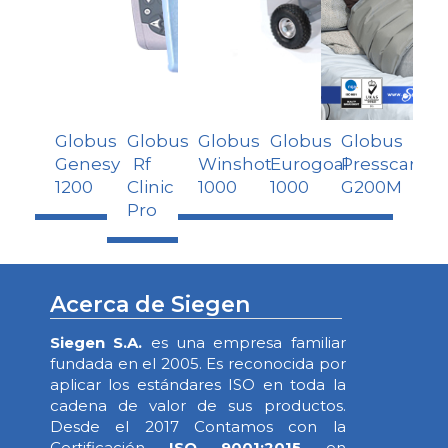
Globus
Globus
Globus
Globus
Globus
Genesy
Rf
Winshot
Eurogoal
Presscare
1200
Clinic
1000
1000
G200M
Pro
Acerca de Siegen
Siegen S.A.
es una empresa familiar
fundada en el 2005. Es reconocida por
aplicar los estándares ISO en toda la
cadena de valor de sus productos.
Desde el 2017 Contamos con la
Certificación
ISO 9001:2015
en