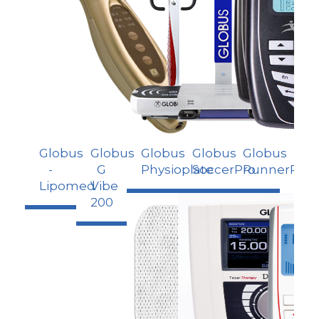
Globus
Globus
Globus
Globus
Globus
-
G
Physioplate
SoccerPro
RunnerPro
Lipomed
Vibe
200